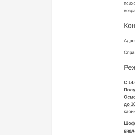
псих
возр
Ко
Адре
Справ
Реж
С 14.
Полу
Осмо
до 1
кабин
Шофе
сред