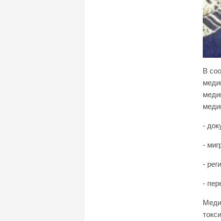
В соо
меди
меди
меди
- до
- миг
- ре
- пе
Меди
токс