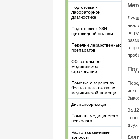
Мет
Подготовка к
лабораторной
диагностике
Лучше
анал
Подготовка к УЗИ
нагр
щитовидной железы
разм
Перечни лекарственных
в пр
препаратов
проб
Обязательное
медицинское
Под
страхование
Памятка о гарантиях
Пере
бесплатного оказания
искл
медицинской помощи
ёмко
Диспансеризация
За 1
Помощь медицинского
спос
психолога
двух
Часто задаваемые
Для 
вопросы