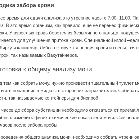
одика забора крови
е время для сдачи анализа это утренние часы с 7.00- 11.00. П
из. В это время организм, как правило, еще не перенес физиче
узки. У взрослых кровь берется из безымянного пальца, подуше
инается для улучшения притока крови. Специальной иглой –дела
обирку и капилляр. Либо тестируется порция крови из вены, взя
ирок, так называемых Вакутайнеров.
готовка к общему анализу мочи
д тем как собрать мочу, нужно произвести тщательный туалет м
ючить попадание в жидкость сторонних загрязнителей. Собират
сти, так называемые контейнеры для биопроб.
2 часов до сбора субстанции необходимо отказаться от приёма
обных изменить физико-химические показатели мочи. Сам анали
 часов после забора пробы.
проведения общего анализа мочи, необходимо собрать утреннюю