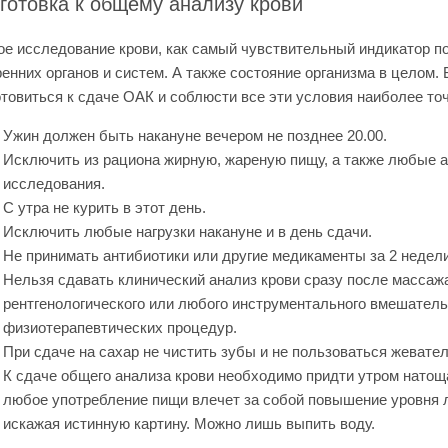
готовка к общему анализу крови
ое исследование крови, как самый чувствительный индикатор п
енних органов и систем. А также состояние организма в целом.
отовиться к сдаче ОАК и соблюсти все эти условия наиболее точ
Ужин должен быть накануне вечером не позднее 20.00.
Исключить из рациона жирную, жареную пищу, а также любые а
исследования.
С утра не курить в этот день.
Исключить любые нагрузки накануне и в день сдачи.
Не принимать антибиотики или другие медикаменты за 2 недели
Нельзя сдавать клинический анализ крови сразу после массаж
рентгенологического или любого инструментального вмешатель
физиотерапевтических процедур.
При сдаче на сахар не чистить зубы и не пользоваться жевател
К сдаче общего анализа крови необходимо придти утром натощак
любое употребление пищи влечет за собой повышение уровня л
искажая истинную картину. Можно лишь выпить воду.