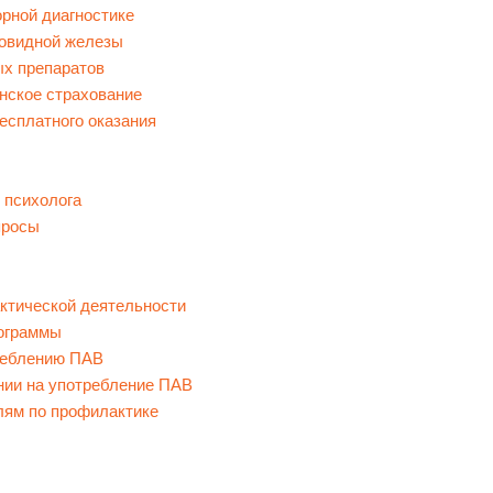
орной диагностике
товидной железы
ых препаратов
нское страхование
есплатного оказания
 психолога
просы
ктической деятельности
ограммы
реблению ПАВ
нии на употребление ПАВ
лям по профилактике