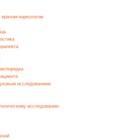
 врачом-наркологом
ощь
остика
ерапевта
м
распорядка
пациента
вуковым исследованиям
ологическому исследованию
нзий