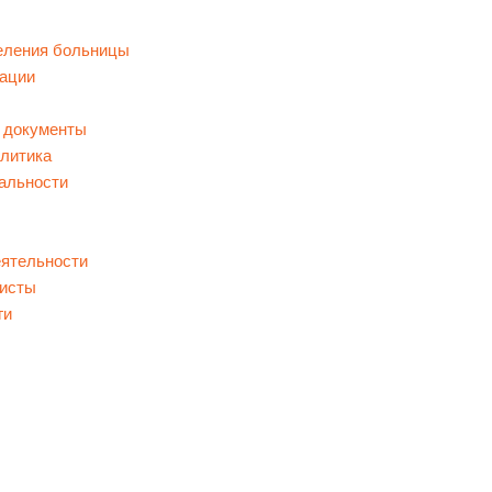
еления больницы
ации
 документы
литика
альности
еятельности
исты
ги