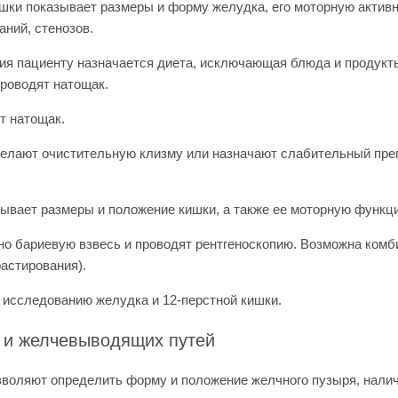
ишки показывает размеры и форму желудка, его моторную активн
аний, стенозов.
ния пациенту назначается диета, исключающая блюда и продук
роводят натощак.
т натощак.
елают очистительную клизму или назначают слабительный пре
зывает размеры и положение кишки, а также ее моторную функц
но бариевую взвесь и проводят рентгеноскопию. Возможна комб
растирования).
к исследованию желудка и 12-перстной кишки.
я и желчевыводящих путей
воляют определить форму и положение желчного пузыря, налич