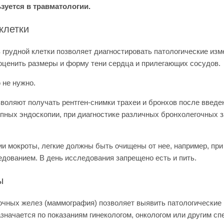
зуется в травматологии.
клетки
 грудной клетки позволяет диагностировать патологические изме
оценить размеры и форму тени сердца и прилегающих сосудов.
 не нужно.
воляют получать рентген-снимки трахеи и бронхов после введе
упных эндоскопии, при диагностике различных бронхолегочных 
чии мокроты, легкие должны быть очищены от нее, например, пр
дованием. В день исследования запрещено есть и пить.
ы
очных желез (маммография) позволяет выявить патологические 
значается по показаниям гинекологом, онкологом или другим сп