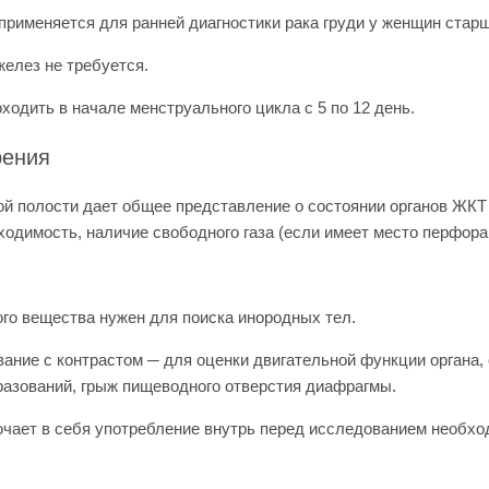
применяется для ранней диагностики рака груди у женщин старш
желез не требуется.
дить в начале менструального цикла с 5 по 12 день.
рения
й полости дает общее представление о состоянии органов ЖКТ 
одимость, наличие свободного газа (если имеет место перфорац
ого вещества нужен для поиска инородных тел.
ание с контрастом ─ для оценки двигательной функции органа
разований, грыж пищеводного отверстия диафрагмы.
ючает в себя употребление внутрь перед исследованием необхо