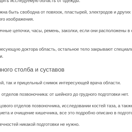
дить исследуемую область от одежды.
на быть свободна от повязок, пластырей, электродов и других
ого изображения.
ичные цепочки, часы, ремень, заколки, если они расположены в 
ресующую доктора область, остальное тело закрывают специа
и.
чного столба и суставов
й, так и прицельный снимок интересующей врача области.
 отделов позвоночника: от шейного до грудного подготовки нет.
цового отделов позвоночника, исследовании костей таза, а так
диета и очищение кишечника, все это подробно описано в подго
ечностей никакой подготовки не нужно.