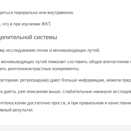
диться перорально или внутривенно.
 что и при изучении ЖКТ.
делительной системы
ому исследованию почек и мочевыводящих путей.
 мочевыводящих путей помогает составить общее впечатление 
ить рентгеноконтрастные конкременты.
креторная, ретроградная) дают больше информации, нежели пр
ся диета, уже описанная выше, слабительные накануне исследо
ентгеноскопии достаточно проста, и при правильном и качествен
вный результат.